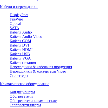
Кабели и переходники
DisplayPort
FireWire
Optical
SATA
Кабеля Audio
Кабеля Audio-Video
Кабеля COM
Кабеля DVI
Кабеля HDMI
Кабеля USB
Кабеля VGA
Кабеля питания
Переходники & кабельная продукция
Переходники & конвертеры Video
Сплиттеры
Климатическое оборудование
Кондиционеры
Обогреватели
Обогреватели керамические
Тепловентиляторы