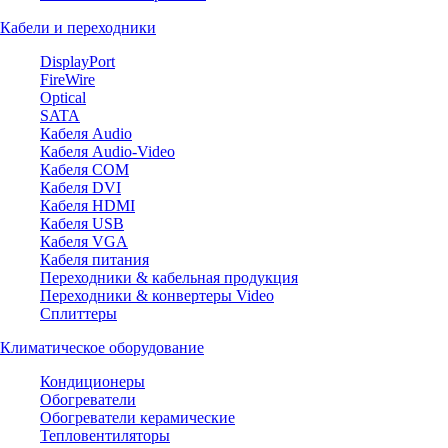
Кабели и переходники
DisplayPort
FireWire
Optical
SATA
Кабеля Audio
Кабеля Audio-Video
Кабеля COM
Кабеля DVI
Кабеля HDMI
Кабеля USB
Кабеля VGA
Кабеля питания
Переходники & кабельная продукция
Переходники & конвертеры Video
Сплиттеры
Климатическое оборудование
Кондиционеры
Обогреватели
Обогреватели керамические
Тепловентиляторы