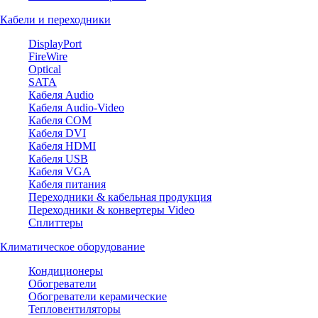
Кабели и переходники
DisplayPort
FireWire
Optical
SATA
Кабеля Audio
Кабеля Audio-Video
Кабеля COM
Кабеля DVI
Кабеля HDMI
Кабеля USB
Кабеля VGA
Кабеля питания
Переходники & кабельная продукция
Переходники & конвертеры Video
Сплиттеры
Климатическое оборудование
Кондиционеры
Обогреватели
Обогреватели керамические
Тепловентиляторы