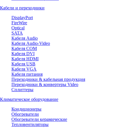
Кабели и переходники
DisplayPort
FireWire
Optical
SATA
Кабеля Audio
Кабеля Audio-Video
Кабеля COM
Кабеля DVI
Кабеля HDMI
Кабеля USB
Кабеля VGA
Кабеля питания
Переходники & кабельная продукция
Переходники & конвертеры Video
Сплиттеры
Климатическое оборудование
Кондиционеры
Обогреватели
Обогреватели керамические
Тепловентиляторы