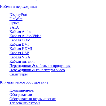
Кабели и переходники
DisplayPort
FireWire
Optical
SATA
Кабеля Audio
Кабеля Audio-Video
Кабеля COM
Кабеля DVI
Кабеля HDMI
Кабеля USB
Кабеля VGA
Кабеля питания
Переходники & кабельная продукция
Переходники & конвертеры Video
Сплиттеры
Климатическое оборудование
Кондиционеры
Обогреватели
Обогреватели керамические
Тепловентиляторы