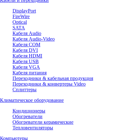
Кабели и переходники
DisplayPort
FireWire
Optical
SATA
Кабеля Audio
Кабеля Audio-Video
Кабеля COM
Кабеля DVI
Кабеля HDMI
Кабеля USB
Кабеля VGA
Кабеля питания
Переходники & кабельная продукция
Переходники & конвертеры Video
Сплиттеры
Климатическое оборудование
Кондиционеры
Обогреватели
Обогреватели керамические
Тепловентиляторы
Компьютеры