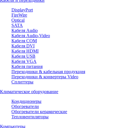
Кабели и переходники
DisplayPort
FireWire
Optical
SATA
Кабеля Audio
Кабеля Audio-Video
Кабеля COM
Кабеля DVI
Кабеля HDMI
Кабеля USB
Кабеля VGA
Кабеля питания
Переходники & кабельная продукция
Переходники & конвертеры Video
Сплиттеры
Климатическое оборудование
Кондиционеры
Обогреватели
Обогреватели керамические
Тепловентиляторы
Компьютеры