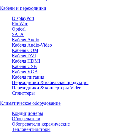
Кабели и переходники
DisplayPort
FireWire
Optical
SATA
Кабеля Audio
Кабеля Audio-Video
Кабеля COM
Кабеля DVI
Кабеля HDMI
Кабеля USB
Кабеля VGA
Кабеля питания
Переходники & кабельная продукция
Переходники & конвертеры Video
Сплиттеры
Климатическое оборудование
Кондиционеры
Обогреватели
Обогреватели керамические
Тепловентиляторы