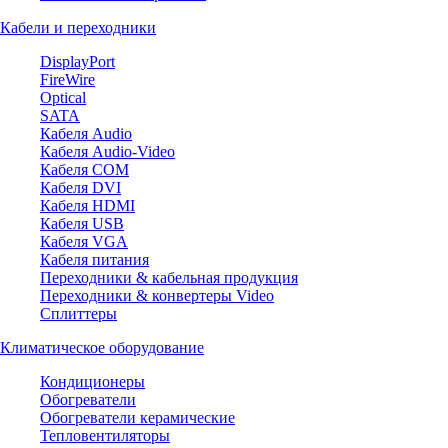
Кабели и переходники
DisplayPort
FireWire
Optical
SATA
Кабеля Audio
Кабеля Audio-Video
Кабеля COM
Кабеля DVI
Кабеля HDMI
Кабеля USB
Кабеля VGA
Кабеля питания
Переходники & кабельная продукция
Переходники & конвертеры Video
Сплиттеры
Климатическое оборудование
Кондиционеры
Обогреватели
Обогреватели керамические
Тепловентиляторы