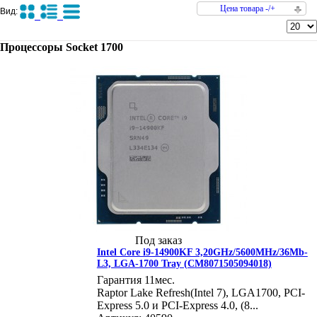
Цена товара -/+
Вид:
Процессоры Socket 1700
Под заказ
Intel Core i9-14900KF 3,20GHz/5600MHz/36Mb-
L3, LGA-1700 Tray (CM8071505094018)
Гарантия 11мес.
Raptor Lake Refresh(Intel 7), LGA1700, PCI-
Express 5.0 и PCI-Express 4.0, (8...