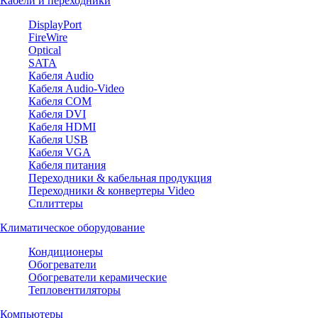
Кабели и переходники
DisplayPort
FireWire
Optical
SATA
Кабеля Audio
Кабеля Audio-Video
Кабеля COM
Кабеля DVI
Кабеля HDMI
Кабеля USB
Кабеля VGA
Кабеля питания
Переходники & кабельная продукция
Переходники & конвертеры Video
Сплиттеры
Климатическое оборудование
Кондиционеры
Обогреватели
Обогреватели керамические
Тепловентиляторы
Компьютеры