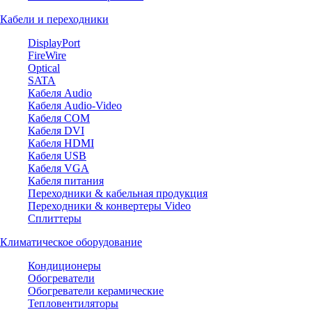
Кабели и переходники
DisplayPort
FireWire
Optical
SATA
Кабеля Audio
Кабеля Audio-Video
Кабеля COM
Кабеля DVI
Кабеля HDMI
Кабеля USB
Кабеля VGA
Кабеля питания
Переходники & кабельная продукция
Переходники & конвертеры Video
Сплиттеры
Климатическое оборудование
Кондиционеры
Обогреватели
Обогреватели керамические
Тепловентиляторы