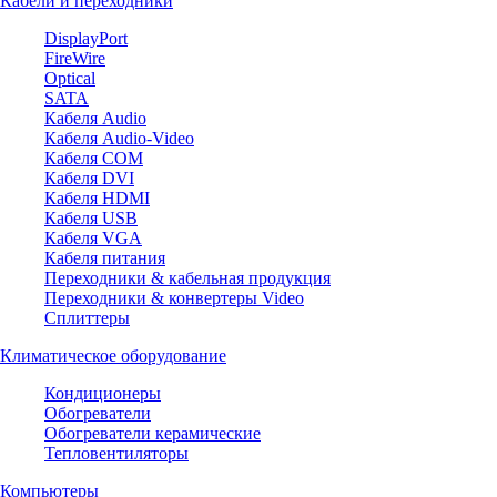
Кабели и переходники
DisplayPort
FireWire
Optical
SATA
Кабеля Audio
Кабеля Audio-Video
Кабеля COM
Кабеля DVI
Кабеля HDMI
Кабеля USB
Кабеля VGA
Кабеля питания
Переходники & кабельная продукция
Переходники & конвертеры Video
Сплиттеры
Климатическое оборудование
Кондиционеры
Обогреватели
Обогреватели керамические
Тепловентиляторы
Компьютеры